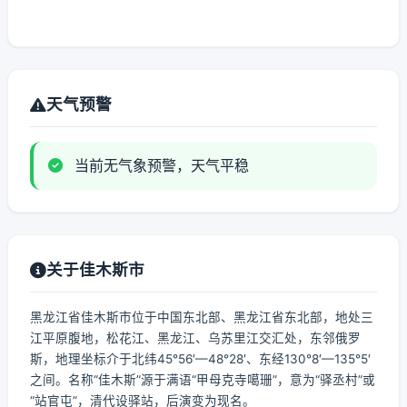
天气预警
当前无气象预警，天气平稳
关于佳木斯市
黑龙江省佳木斯市位于中国东北部、黑龙江省东北部，地处三
江平原腹地，松花江、黑龙江、乌苏里江交汇处，东邻俄罗
斯，地理坐标介于北纬45°56′—48°28′、东经130°8′—135°5′
之间。名称“佳木斯”源于满语“甲母克寺噶珊”，意为“驿丞村”或
“站官屯”，清代设驿站，后演变为现名。