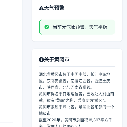
天气预警
当前无气象预警，天气平稳
关于黄冈市
湖北省黄冈市位于中国中部，长江中游地
区，东邻安徽省，南接江西省，西连重庆
市、陕西省，北与河南省毗邻。
黄冈市得名于其地理位置，因地处大别山南
麓，故有“黄岗”之称，后演变为“黄冈”。
黄冈市隶属于湖北省，是湖北省东部的一个
地级市。
截至2020年，黄冈市总面积18,397平方千
米，常住人口约650万人。