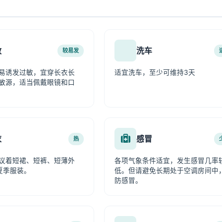
敏
洗车
较易发
易诱发过敏，宜穿长衣长
适宜洗车，至少可维持3天
敏源，适当佩戴眼镜和口
衣
感冒
热
议着短裙、短裤、短薄外
各项气象条件适宜，发生感冒几率
夏季服装。
低。但请避免长期处于空调房间中
防感冒。