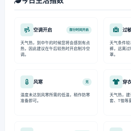
今日生活指数
空调开启
过
部分时间开启
天气热，到中午的时候您将会感到有点
天气条件较
热，因此建议在午后较热时开启制冷空
裤，远离过
调。
罩。
风寒
穿
无
温度未达到风寒所需的低温，稍作防寒
天气热，建
准备即可。
套、T恤等