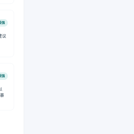
极强
建议
肤
很强
以
免暴