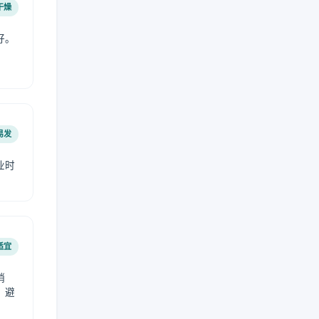
干燥
好。
易发
业时
。
适宜
稍
，避