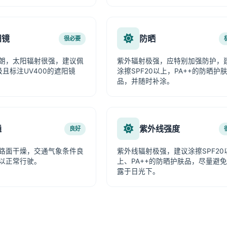
阳镜
防晒
很必要
朗，太阳辐射很强，建议佩
紫外辐射极强，应特别加强防护，
级且标注UV400的遮阳镜
涂擦SPF20以上，PA++的防晒护
品，并随时补涂。
通
紫外线强度
良好
路面干燥，交通气象条件良
紫外线辐射极强，建议涂擦SPF20
以正常行驶。
上、PA++的防晒护肤品，尽量避
露于日光下。