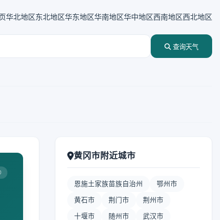
页
华北地区
东北地区
华东地区
华南地区
华中地区
西南地区
西北地区
查询天气
黄冈市附近城市
0
恩施土家族苗族自治州
鄂州市
黄石市
荆门市
荆州市
十堰市
随州市
武汉市