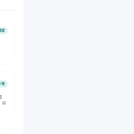
适宜
少发
较
，以