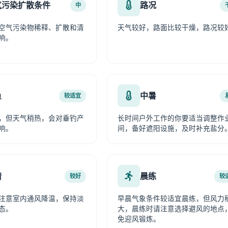
气污染扩散条件
路况
中
空气污染物稀释、扩散和清
天气较好，路面比较干燥，路况较
响。
鱼
中暑
较适宜
，但天气稍热，会对垂钓产
长时间户外工作的你要适当调整作
响。
间，备好遮阳设施，及时补充盐分
情
晨练
较好
较
注意室内通风降温，保持淡
早晨气象条件较适宜晨练，但风力
态。
大，晨练时请注意选择避风的地点
免迎风锻炼。