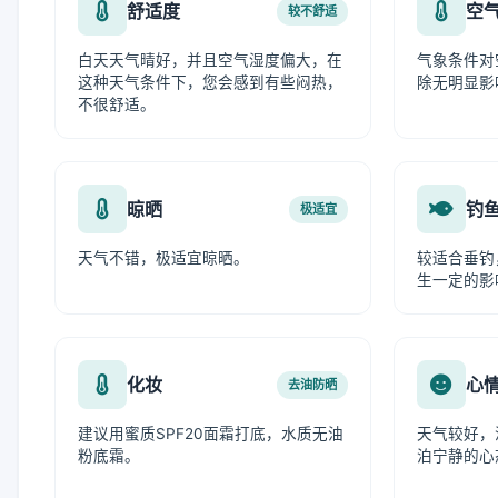
舒适度
空
较不舒适
白天天气晴好，并且空气湿度偏大，在
气象条件对
这种天气条件下，您会感到有些闷热，
除无明显影
不很舒适。
晾晒
钓
极适宜
天气不错，极适宜晾晒。
较适合垂钓
生一定的影
化妆
心
去油防晒
建议用蜜质SPF20面霜打底，水质无油
天气较好，
粉底霜。
泊宁静的心