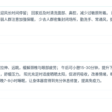
迎风长时间停留； 回家后及时清洗面部、鼻腔，减少过敏原附着。 
弱人群注意加强保暖， 少去人群密集封闭场所，勤洗手、常通风，
伸、远眺，缓解颈椎与眼部疲劳； 午后可小憩15-30分钟，提升
，舒缓压力。 阳光充足时适度晒晒太阳，促进钙吸收，改善情绪，
每晚7-8小时睡眠，让身体器官得到充分休息修复，提高免疫力。