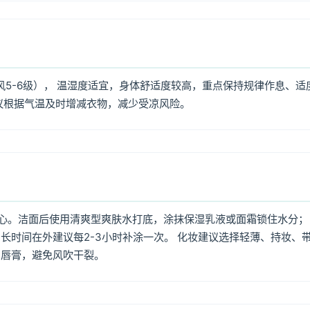
风5-6级）， 温湿度适宜，身体舒适度较高，重点保持规律作息、适
议根据气温及时增减衣物，减少受凉风险。
心。洁面后使用清爽型爽肤水打底，涂抹保湿乳液或面霜锁住水分；
长时间在外建议每2-3小时补涂一次。 化妆建议选择轻薄、持妆、
润唇膏，避免风吹干裂。