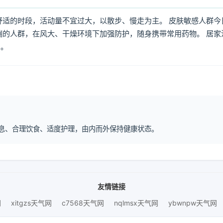
舒适的时段，活动量不宜过大，以散步、慢走为主。 皮肤敏感人群今
喘的人群，在风大、干燥环境下加强防护，随身携带常用药物。 居家
倒。
律作息、合理饮食、适度护理，由内而外保持健康状态。
友情链接
网
xitgzs天气网
c7568天气网
nqlmsx天气网
ybwnpw天气网