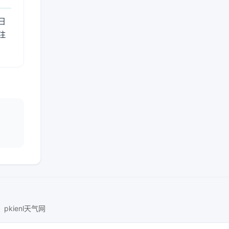
日
注
pkienl天气网