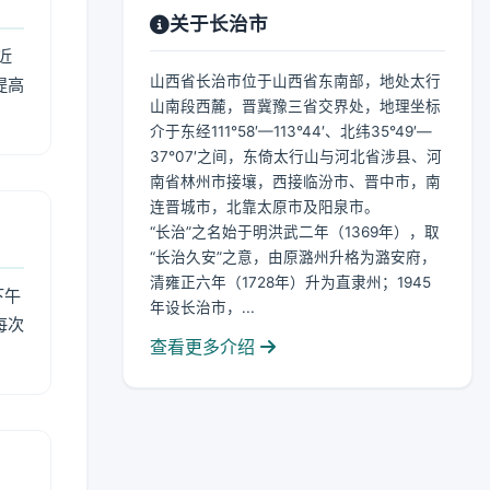
关于长治市
近
山西省长治市位于山西省东南部，地处太行
提高
山南段西麓，晋冀豫三省交界处，地理坐标
介于东经111°58′—113°44′、北纬35°49′—
37°07′之间，东倚太行山与河北省涉县、河
南省林州市接壤，西接临汾市、晋中市，南
连晋城市，北靠太原市及阳泉市。
“长治”之名始于明洪武二年（1369年），取
“长治久安”之意，由原潞州升格为潞安府，
清雍正六年（1728年）升为直隶州；1945
下午
年设长治市，...
每次
查看更多介绍