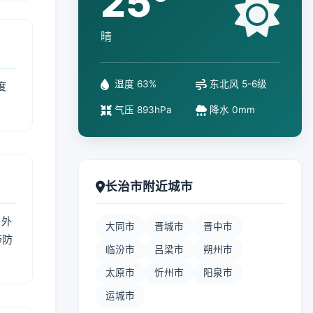
25°
晴
湿度 63%
东北风 5-6级
度
气压 893hPa
降水 0mm
长治市附近城市
 外
大同市
晋城市
晋中市
带防
临汾市
吕梁市
朔州市
太原市
忻州市
阳泉市
运城市