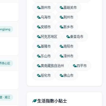
滁州市
嘉峪关市
乌海市
荆州市
安顺市
新乡市
longjiang
阿克苏地区
秦皇岛市
基隆市
南阳市
乐山市
漳州市
经济核心区
黄南藏族自治州
四平市
绥化市
佛山市
楚 · 湘江
生活指数小贴士