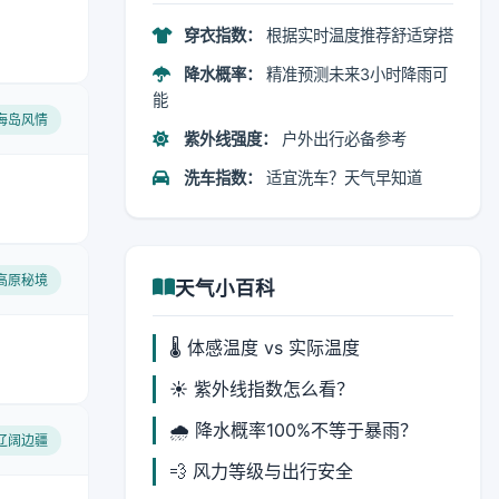
穿衣指数：
根据实时温度推荐舒适穿搭
降水概率：
精准预测未来3小时降雨可
能
 海岛风情
紫外线强度：
户外出行必备参考
洗车指数：
适宜洗车？天气早知道
 高原秘境
天气小百科
🌡️ 体感温度 vs 实际温度
☀️ 紫外线指数怎么看？
🌧️ 降水概率100%不等于暴雨？
 辽阔边疆
💨 风力等级与出行安全