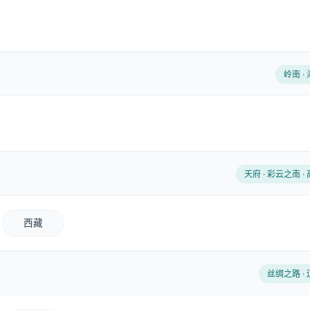
岭南 ·
天府 · 彩云之南 ·
西藏
丝绸之路 ·