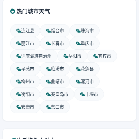
热门城市天气
连江县
烟台市
珠海市
丽江市
长春市
重庆市
迪庆藏族自治州
岳阳市
宜宾市
孝感市
临汾市
花莲县
柳州市
曲靖市
漯河市
衡阳市
秦皇岛市
十堰市
安康市
营口市